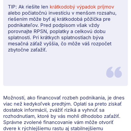
TIP:
Ak riešite len
krátkodobý výpadok príjmov
alebo počiatočnú investíciu v menšom rozsahu,
riešením môže byť aj krátkodobá pôžička pre
podnikateľov. Pred podpisom však vždy
porovnajte RPSN, poplatky a celkovú dobu
splatnosti. Pri krátkych splatnostiach býva
mesačná záťaž vyššia, čo môže váš rozpočet
zbytočne zaťažiť.
Možností, ako financovať rozbeh podnikania, je dnes
viac než kedykoľvek predtým. Oplatí sa preto získať
dostatok informácií, zvážiť riziká a vyhnúť sa
rozhodnutiam, ktoré by vás mohli dlhodobo zaťažiť.
Správne zvolené financovanie vám môže otvoriť
dvere k rýchlejšiemu rastu aj stabilnejšiemu