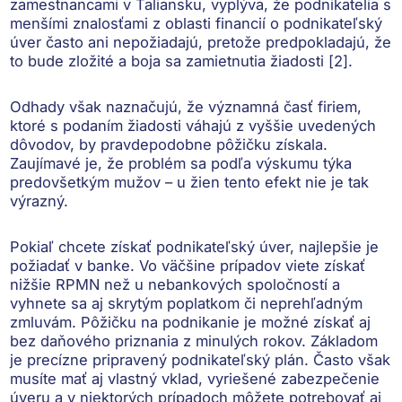
zamestnancami v Taliansku, vyplýva, že podnikatelia s
menšími znalosťami z oblasti financií
o podnikateľský
úver často ani nepožiadajú
, pretože
predpokladajú, že
to bude zložité a boja sa zamietnutia žiadosti
[2].
Odhady však naznačujú, že významná časť firiem,
ktoré s podaním žiadosti váhajú z vyššie uvedených
dôvodov, by
pravdepodobne pôžičku získala
.
Zaujímavé je, že problém sa podľa výskumu týka
predovšetkým mužov – u žien tento efekt nie je tak
výrazný.
Pokiaľ chcete získať podnikateľský úver
, najlepšie je
požiadať v banke.
Vo väčšine prípadov viete získať
nižšie RPMN než u nebankových spoločností a
vyhnete sa aj skrytým poplatkom či neprehľadným
zmluvám. Pôžičku na podnikanie
je možné získať aj
bez daňového priznania z minulých rokov
. Základom
je
precízne pripravený podnikateľský plán
. Často však
musíte mať aj
vlastný vklad, vyriešené zabezpečenie
úveru
a v niektorých prípadoch môžete potrebovať aj