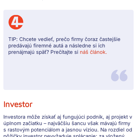
TIP:
Chcete vedieť, prečo firmy čoraz častejšie
predávajú firemné autá a následne si ich
prenájmajú späť? Prečítajte si
náš článok.
Investor
Investora môže získať aj fungujúci podnik, aj projekt v
úplnom začiatku – najväčšiu šancu však mávajú
firmy
s rastovým potenciálom a jasnou víziou
. Na rozdiel od
pôžičky investor nevyžaduje splácanie; za vložený