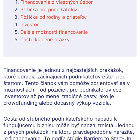
Financovanie z vlastných úspor
Pôžička pre podnikateľov
Pôžička od rodiny a priateľov
Investor
Ďalšie možnosti financovania
Často kladené otázky
Financovanie je jednou z najčastejších prekážok,
ktoré odradia začínajúcich podnikateľov ešte pred
štartom. Tento článok vám pomôže zorientovať sa v
možnostiach – od pôžičiek pre podnikateľov cez
investorov až po menej tradičné cesty, ako je
crowdfunding alebo dočasný výkup vozidla.
Cesta od sľubného podnikateľského nápadu k
fungujúcemu biznisu môže byť naozaj tŕnistá. Jednou
z prvých prekážok, na ktorú pravdepodobne narazíte,
je
financovanie
. To podľa štúdie Barriers to Start-Up