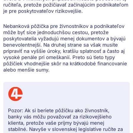
ručiteľa
, pretože požičiavať začínajúcim podnikateľom
je pre poskytovateľov rizikovejšie.
Nebanková pôžička pre živnostníkov a podnikateľov
môže byť síce jednoduchšou cestou, pretože
poskytovatelia vyžadujú menej dokumentov a bývajú
benevolentnejší. Na druhej strane sa však musíte
pripraviť na
vyššie úroky, kratšiu splatnosť a často aj
vysoké penále
pri omeškanií. Preto sú tieto typy
pôžičiek vhodnejšie skôr na krátkodobé financovanie
alebo menšie sumy.
Pozor:
Ak si beriete pôžičku ako živnostník,
banky vás môžu považovať za rizikovejšieho
klienta, pretože vaše príjmy bývajú menej
stabilné. Navyše v slovenskej legislatíve ručíte za