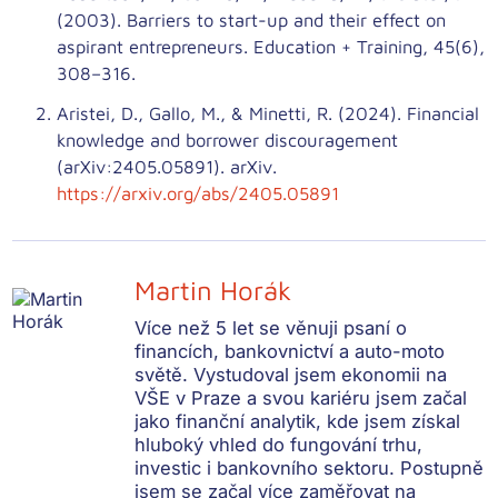
(2003). Barriers to start-up and their effect on
aspirant entrepreneurs. Education + Training, 45(6),
308–316.
Aristei, D., Gallo, M., & Minetti, R. (2024). Financial
knowledge and borrower discouragement
(arXiv:2405.05891). arXiv.
https://arxiv.org/abs/2405.05891
Martin Horák
Více než 5 let se věnuji psaní o
financích, bankovnictví a auto-moto
světě. Vystudoval jsem ekonomii na
VŠE v Praze a svou kariéru jsem začal
jako finanční analytik, kde jsem získal
hluboký vhled do fungování trhu,
investic i bankovního sektoru. Postupně
jsem se začal více zaměřovat na