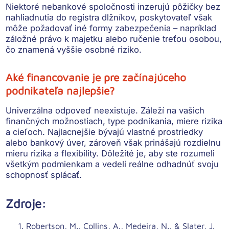
Niektoré nebankové spoločnosti inzerujú pôžičky bez
nahliadnutia do registra dlžníkov, poskytovateľ však
môže požadovať iné formy zabezpečenia – napríklad
záložné právo k majetku alebo ručenie treťou osobou,
čo znamená vyššie osobné riziko.
Aké financovanie je pre začínajúceho
podnikateľa najlepšie?
Univerzálna odpoveď neexistuje. Záleží na vašich
finančných možnostiach, type podnikania, miere rizika
a cieľoch. Najlacnejšie bývajú vlastné prostriedky
alebo bankový úver, zároveň však prinášajú rozdielnu
mieru rizika a flexibility. Dôležité je, aby ste rozumeli
všetkým podmienkam a vedeli reálne odhadnúť svoju
schopnosť splácať.
Zdroje:
Robertson, M., Collins, A., Medeira, N., & Slater, J.