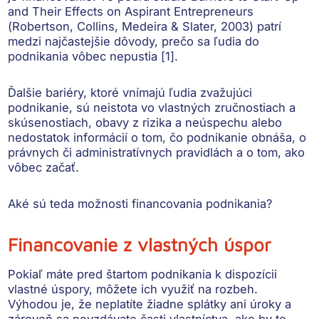
and Their Effects on Aspirant Entrepreneurs
(Robertson, Collins, Medeira & Slater, 2003) patrí
medzi najčastejšie dôvody, prečo sa ľudia do
podnikania vôbec nepustia [1].
Ďalšie bariéry, ktoré vnímajú ľudia zvažujúci
podnikanie, sú
neistota vo vlastných zručnostiach a
skúsenostiach, obavy z rizika a neúspechu alebo
nedostatok informácií
o tom, čo podnikanie obnáša, o
právnych či administratívnych pravidlách a o tom, ako
vôbec začať.
Aké sú teda možnosti financovania podnikania?
Financovanie z vlastných úspor
Pokiaľ máte pred štartom podnikania k dispozícii
vlastné úspory, môžete ich využiť na rozbeh.
Výhodou je, že
neplatíte žiadne splátky ani úroky
a
zároveň
sa nevzdávate časti vlastníctva
, ako by to