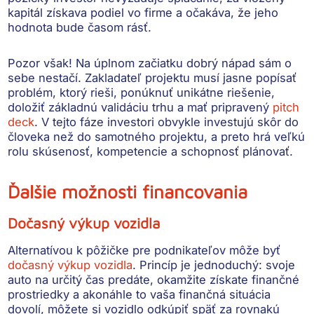
kapitál získava podiel vo firme a očakáva, že jeho
hodnota bude časom rásť.
Pozor však! Na úplnom začiatku
dobrý nápad sám o
sebe nestačí
. Zakladateľ projektu musí jasne popísať
problém, ktorý rieši, ponúknuť unikátne riešenie,
doložiť základnú validáciu trhu a mať pripravený
pitch
deck
. V tejto fáze investori obvykle investujú skôr do
človeka než do samotného projektu, a preto hrá veľkú
rolu
skúsenosť, kompetencie a schopnosť plánovať
.
Ďalšie možnosti financovania
Dočasný výkup vozidla
Alternatívou k pôžičke pre podnikateľov môže byť
dočasný výkup vozidla
. Princíp je jednoduchý: svoje
auto na určitý čas predáte,
okamžite získate finančné
prostriedky
a akonáhle to vaša finančná situácia
dovolí, môžete si vozidlo odkúpiť späť za rovnakú