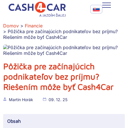
Pôžička pre začínajúcich podnikateľov bez príjmu? Riešením
Call To Action Me
CASH4CAR
Domov
Financie
Pôžička pre začínajúcich podnikateľov bez príjmu?
FAQ
Riešením môže byť Cash4Car
BLOG
SLUŽBY
Pôžička pre začínajúcich
podnikateľov bez príjmu?
KONTAKT
Riešením môže byť Cash4Car
Martin Horák
09. 12. 25
Obsah