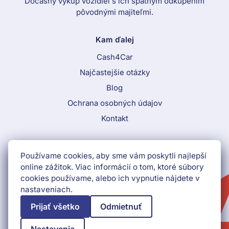
Dočasný výkup vozidiel s ich spätným odkúpením
pôvodnými majiteľmi.
Kam ďalej
Cash4Car
Najčastejšie otázky
Blog
Ochrana osobných údajov
Kontakt
Call To Action Menu
Používame cookies, aby sme vám poskytli najlepší
+421 552 903 009
online zážitok. Viac informácií o tom, ktoré súbory
cookies používame, alebo ich vypnutie nájdete v
Získať peniaze ihneď
nastaveniach.
Prijať všetko
Odmietnuť