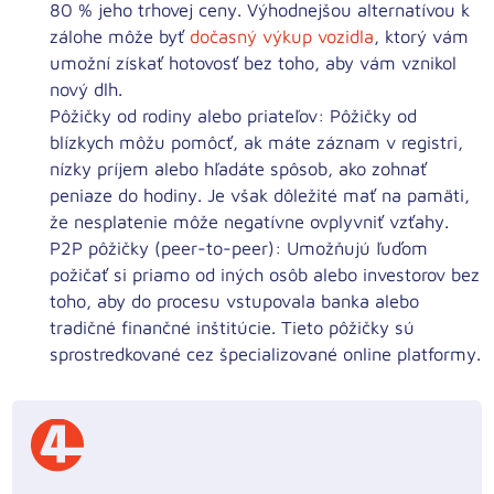
80 % jeho trhovej ceny. Výhodnejšou alternatívou k
zálohe môže byť
dočasný výkup vozidla
, ktorý vám
umožní získať hotovosť bez toho, aby vám vznikol
nový dlh.
Pôžičky od rodiny alebo priateľov:
Pôžičky od
blízkych môžu pomôcť, ak máte záznam v registri,
nízky príjem alebo hľadáte spôsob, ako zohnať
peniaze do hodiny. Je však dôležité mať na pamäti,
že nesplatenie môže negatívne ovplyvniť vzťahy.
P2P pôžičky (peer-to-peer):
Umožňujú ľuďom
požičať si priamo od iných osôb alebo investorov bez
toho, aby do procesu vstupovala banka alebo
tradičné finančné inštitúcie. Tieto pôžičky sú
sprostredkované cez špecializované online platformy.