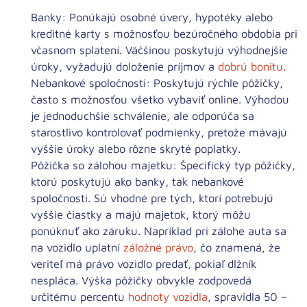
Banky:
Ponúkajú osobné úvery, hypotéky alebo
kreditné karty s možnosťou bezúročného obdobia pri
včasnom splatení. Väčšinou poskytujú výhodnejšie
úroky, vyžadujú doloženie príjmov a
dobrú bonitu.
Nebankové spoločnosti:
Poskytujú rýchle pôžičky,
často s možnosťou všetko vybaviť online. Výhodou
je jednoduchšie schválenie, ale odporúča sa
starostlivo kontrolovať podmienky, pretože mávajú
vyššie úroky alebo rôzne skryté poplatky.
Pôžička so zálohou majetku:
Špecifický typ pôžičky,
ktorú poskytujú ako banky, tak nebankové
spoločnosti. Sú vhodné pre tých, ktorí potrebujú
vyššie čiastky a majú majetok, ktorý môžu
ponúknuť ako záruku. Napríklad pri zálohe auta sa
na vozidlo uplatní
záložné právo
, čo znamená, že
veriteľ má právo vozidlo predať, pokiaľ dlžník
nespláca. Výška pôžičky obvykle zodpovedá
určitému percentu
hodnoty vozidla
, spravidla 50 –