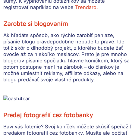
sumy. K vyplňovaniu dotazníkov sa môžete
registrovať napríklad na webe
Trendaro.
Zarobte si blogovaním
Ak hľadáte spôsob, ako rýchlo zarobiť peniaze,
písanie blogu pravdepodobne nebude to pravé. Ide
totiž skôr o dlhodobý projekt, z ktorého budete žať
ovocie až za niekoľko mesiacov. Preto je pre mnoho
blogerov písanie spočiatku hlavne koníčkom, ktorý sa
potom postupne mení na zárobok –
do článkov je
možné umiestniť reklamy, affiliate odkazy, alebo na
blogu predávať svoje vlastné produkty.
Predaj fotografií cez fotobanky
Baví vás fotenie? Svoj koníček môžete skúsiť speňažiť
predajom fotografií cez fotobanky. Musíte ale počítať