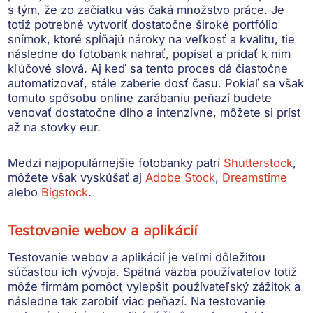
s tým, že zo začiatku vás čaká množstvo práce. Je
totiž potrebné vytvoriť dostatočne široké portfólio
snímok, ktoré spĺňajú nároky na veľkosť a kvalitu, tie
následne do fotobank nahrať, popísať a pridať k nim
kľúčové slová. Aj keď sa tento proces dá čiastočne
automatizovať, stále zaberie dosť času. Pokiaľ sa však
tomuto spôsobu online zarábaniu peňazí budete
venovať dostatočne dlho a intenzívne, môžete si prísť
až na stovky eur.
Medzi najpopulárnejšie fotobanky patrí
Shutterstock
,
môžete však vyskúšať aj
Adobe Stock
,
Dreamstime
alebo
Bigstock
.
Testovanie webov a aplikácií
Testovanie webov a aplikácií je veľmi dôležitou
súčasťou ich vývoja. Spätná väzba používateľov totiž
môže firmám pomôcť vylepšiť používateľský zážitok a
následne tak zarobiť viac peňazí. Na testovanie