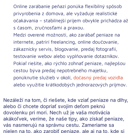
Online zarábanie peňazí ponúka flexibilný spôsob
privyrobenia z domova, ale vyžaduje realistické
očakávania – stabilnejší príjem obvykle prichádza až
s časom, zručnosťami a praxou.
Medzi overené možnosti, ako zarábať peniaze na
internete, patrirí freelancing, online doučovanie,
zákaznícky servis, blogovanie, predaj fotografií,
testovanie webov alebo vyplňovanie dotazníkov.
Pokiaľ riešite, ako rýchlo zohnať peniaze, najlepšou
cestou býva predaj nepotrebného majetku,
ponúknutie služieb v okolí,
dočasný predaj vozidla
alebo využitie krátkodobých jednorazových príjmov.
Nezáleží na tom, či riešete, kde vziať peniaze na dlhy,
alebo či chcete dopriať svojim deťom peknú
dovolenku pri mori. Nech už je vaša motivácia
akákoľvek, veríme, že naše tipy, ako získať peniaze,
vás nasmerujú na správnu cestu. Zameriame sa
nielen na to, ako zarobiť peniaze, ale aj na to, kde si