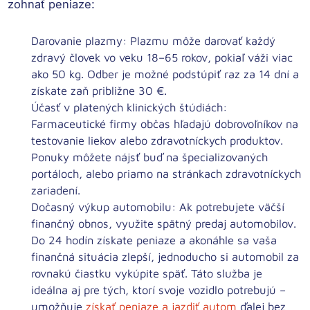
zohnať peniaze:
Darovanie plazmy:
Plazmu môže darovať každý
zdravý človek vo veku 18–65 rokov, pokiaľ váži viac
ako 50 kg. Odber je možné podstúpiť raz za 14 dní a
získate zaň približne 30 €.
Účasť v platených klinických štúdiách:
Farmaceutické firmy občas hľadajú dobrovoľníkov na
testovanie liekov alebo zdravotníckych produktov.
Ponuky môžete nájsť buď na špecializovaných
portáloch, alebo priamo na stránkach zdravotníckych
zariadení.
Dočasný výkup automobilu:
Ak potrebujete väčší
finančný obnos, využite spätný predaj automobilov.
Do 24 hodín získate peniaze a akonáhle sa vaša
finančná situácia zlepší, jednoducho si automobil za
rovnakú čiastku vykúpite späť. Táto služba je
ideálna aj pre tých, ktorí svoje vozidlo potrebujú –
umožňuje
získať peniaze a jazdiť autom
ďalej bez