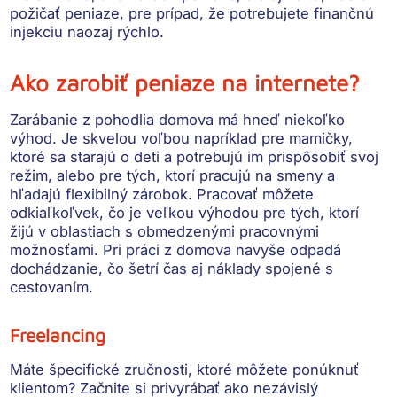
požičať peniaze, pre prípad, že potrebujete finančnú
injekciu naozaj rýchlo.
Ako zarobiť peniaze na internete?
Zarábanie z pohodlia domova má hneď niekoľko
výhod. Je skvelou voľbou napríklad pre mamičky,
ktoré sa starajú o deti a potrebujú im prispôsobiť svoj
režim, alebo pre tých, ktorí pracujú na smeny a
hľadajú
flexibilný zárobok.
Pracovať môžete
odkiaľkoľvek, čo je veľkou výhodou pre tých, ktorí
žijú v oblastiach s obmedzenými pracovnými
možnosťami. Pri práci z domova navyše
odpadá
dochádzanie
, čo šetrí čas aj náklady spojené s
cestovaním.
Freelancing
Máte špecifické zručnosti, ktoré môžete ponúknuť
klientom? Začnite si privyrábať ako nezávislý