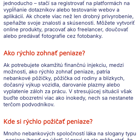
jednoducho – stačí sa registrovať na platformách na
vypĺňanie dotazníkov alebo testovanie webov a
aplikácií. Ak chcete viac než len drobný privyrobenie,
speňažte svoje znalosti a skúsenosti. Môžete vytvoriť
online produkty, pracovať ako freelancer, doučovať
alebo predávať fotografie cez fotobanky.
Ako rýchlo zohnať peniaze?
Ak potrebujete okamžitú finančnú injekciu, medzi
možnosti, ako rýchlo zohnať peniaze, patria
nebankové pôžičky, pôžička od rodiny a blízkych,
dočasný výkup vozidla, darovanie plazmy alebo
vyplatenie záloh za prácu. V stresujúcej situácii však
buďte obozretní viac ako inokedy, nech sa nestanete
terčom podvodníkov.
Kde si rýchlo požičať peniaze?
Mnoho nebankových spoločností láka na slogany typu
„peniaze ihneď na účet“. V praxi sa ale môže stať, že