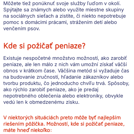
Môžete tiež ponúknuť svoje služby ľuďom v okolí.
Spýtajte sa známych alebo využite miestne skupiny
na sociálnych sieťach a zistite, či niekto nepotrebuje
pomoc s domácimi prácami, strážením detí alebo
venčením psov.
Kde si požičať peniaze?
Existuje nespočetné množstvo možností, ako zarobiť
peniaze, ale len málo z nich vám umožní získať väčší
obnos v krátkom čase. Väčšina metód si vyžaduje čas
na budovanie zručností, hľadanie zákazníkov alebo
tvorbu produktu, čo jednoducho chvíľu trvá. Spôsoby,
ako rýchlo zarobiť peniaze, ako je predaj
nepotrebného oblečenia alebo elektroniky, obvykle
vedú len k obmedzenému zisku.
V niektorých situáciách preto môže byť najlepším
riešením pôžička. Možností, kde si požičať peniaze,
máte hneď niekoľko: