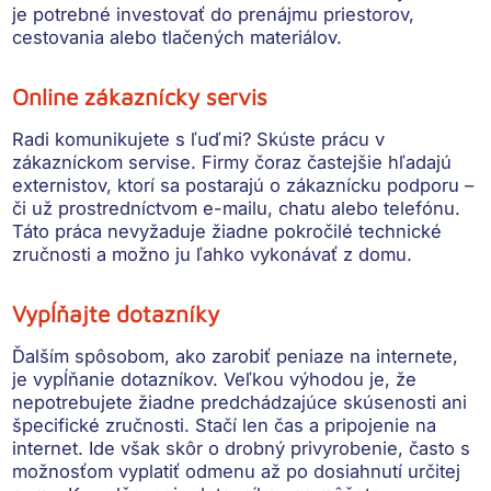
je potrebné investovať do prenájmu priestorov,
cestovania alebo tlačených materiálov.
Online zákaznícky servis
Radi komunikujete s ľuďmi? Skúste prácu v
zákazníckom servise. Firmy čoraz častejšie hľadajú
externistov, ktorí sa postarajú o
zákaznícku podporu –
či už prostredníctvom e-mailu, chatu alebo telefónu.
Táto práca nevyžaduje žiadne pokročilé technické
zručnosti a možno ju ľahko vykonávať z domu.
Vypĺňajte dotazníky
Ďalším spôsobom, ako zarobiť peniaze na internete,
je vypĺňanie dotazníkov. Veľkou výhodou je, že
nepotrebujete žiadne predchádzajúce skúsenosti ani
špecifické zručnosti.
Stačí len čas a pripojenie na
internet. Ide však skôr o drobný privyrobenie, často s
možnosťom vyplatiť odmenu až po dosiahnutí určitej